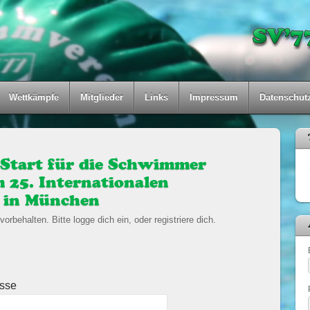
Wettkämpfe
Mitglieder
Links
Impressum
Datenschut
 Start für die Schwimmer
 25. Internationalen
 in München
vorbehalten. Bitte logge dich ein, oder registriere dich.
esse