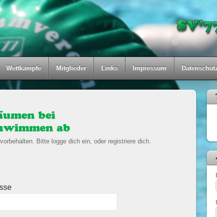
Wettkämpfe
Mitglieder
Links
Impressum
Datenschut
äumen bei
chwimmen ab
vorbehalten. Bitte logge dich ein, oder registriere dich.
esse