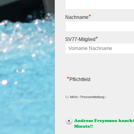
*
Nachname
*
SV77-Mitglied
*
Pflichtfeld
By
Michi
•
Pressemitteilung
•
Andreas Freymann knackt
Minute!!